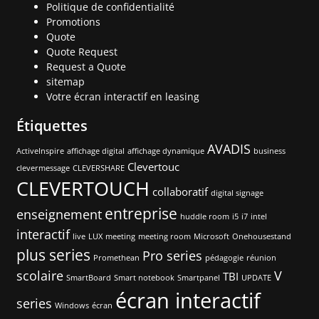
Politique de confidentialité
Promotions
Quote
Quote Request
Request a Quote
sitemap
Votre écran interactif en leasing
Étiquettes
AVADIS
ActiveInspire
affichage digital
affichage dynamique
business
Clevertouc
clevermessage
CLEVERSHARE
CLEVERTOUCH
collaboratif
digital signage
entreprise
enseignement
huddle room
i5
i7
intel
interactif
live
LUX
meeting
meeting room
Microsoft
Onehousestand
plus series
Pro series
Promethean
pédagogie
réunion
scolaire
V
TBI
SmartBoard
Smart notebook
Smartpanel
UPDATE
écran interactif
series
Windows
écran