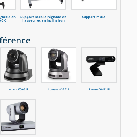
glable en
Support mobile réglable en
Support mural
ACK
hauteur et en inclinaison
férence
Lumens VC-A61P
Lumens VC-A71P
Lumens VC-B11U