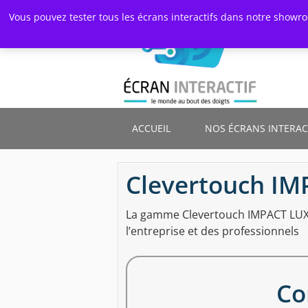
Skip
Vous pouvez tester tous les écrans interactifs dans notre showr
to
main
content
ACCUEIL
NOS ÉCRANS INTERAC
Clevertouch IM
La gamme Clevertouch IMPACT LUX 
l’entreprise et des professionnels
 Cloud
Co