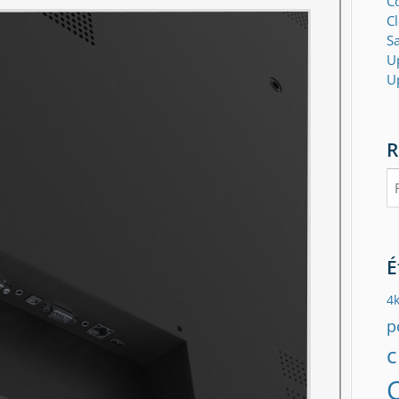
Co
C
S
U
U
R
Re
É
4
p
c