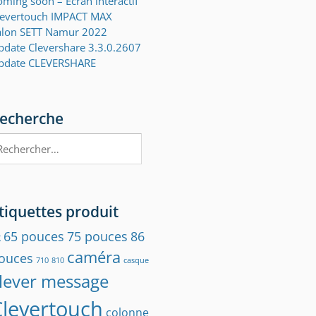
ming soon – Ecran interactif
levertouch IMPACT MAX
alon SETT Namur 2022
pdate Clevershare 3.3.0.2607
pdate CLEVERSHARE
echerche
chercher :
tiquettes produit
65 pouces
75 pouces
86
k
caméra
ouces
710
810
casque
Équipé de capteurs de proximité, votre Clevertouch s'étein
lever message
personne n'est détecté dans la pièce.
Clevertouch
colonne