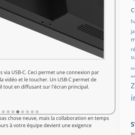
c
h
j
m
r
s
bl
is via USB-C. Ceci permet une connexion par
w
 la vidéo et le toucher. Un USB-C permet de
 tout en diffusant sur l'écran principal.
i
 pas chose neuve, mais la collaboration en temps
S
etours à votre équipe devient une exigence
Vo