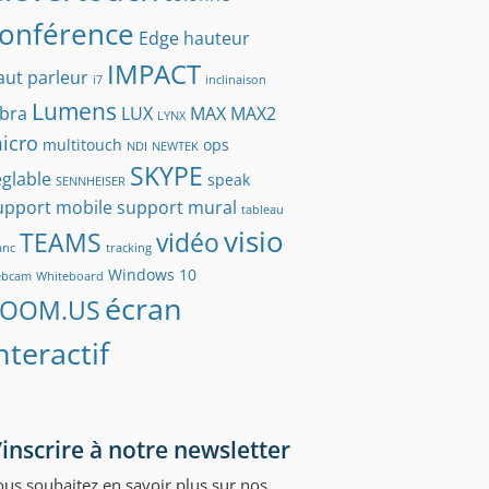
onférence
Edge
hauteur
IMPACT
aut parleur
i7
inclinaison
Lumens
abra
LUX
MAX
MAX2
LYNX
icro
multitouch
ops
NDI
NEWTEK
SKYPE
églable
speak
SENNHEISER
upport mobile
support mural
tableau
visio
TEAMS
vidéo
anc
tracking
Windows 10
ebcam
Whiteboard
écran
ZOOM.US
nteractif
’inscrire à notre newsletter
us souhaitez en savoir plus sur nos