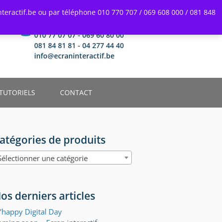
teractif.be ou par téléphone 010 770 707 / 069 608 000 / 081 848
Une question ?
010 77 07 07 - 069 60 80 00
081 84 81 81 - 04 277 44 40
info@ecraninteractif.be
TUTORIELS
CONTACT
atégories de produits
Sélectionner une catégorie
os derniers articles
Détection de mouveme
’happy Digital Day