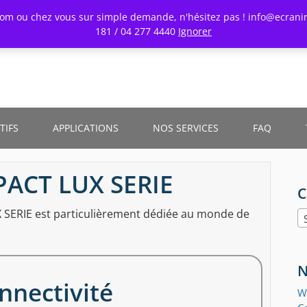
oom ou chez vous sur simple demande, n'hésitez pas ! info@ecranin
181 / 04 277 4440
Ignorer
TIFS
APPLICATIONS
NOS SERVICES
FAQ
PACT LUX SERIE
C
SERIE est particulièrement dédiée au monde de
N
nnectivité
W