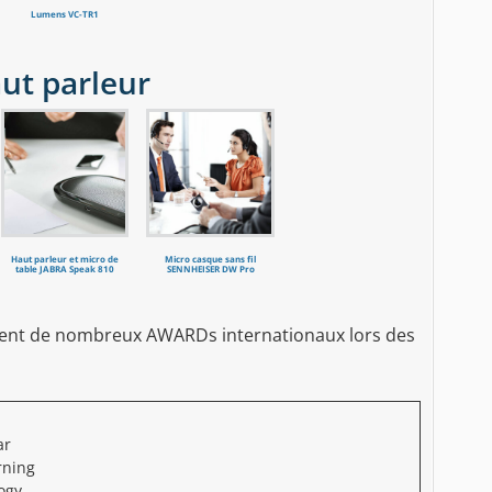
Lumens VC-TR1
ut parleur
Haut parleur et micro de
Micro casque sans fil
table JABRA Speak 810
SENNHEISER DW Pro
nt de nombreux AWARDs internationaux lors des
ar
rning
ogy