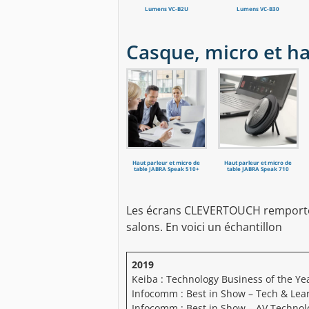
Lumens VC-B2U
Lumens VC-B30
Casque, micro et ha
Haut parleur et micro de
Haut parleur et micro de
table JABRA Speak 510+
table JABRA Speak 710
Les écrans CLEVERTOUCH remporte
salons. En voici un échantillon
2019
Keiba : Technology Business of the Ye
Infocomm : Best in Show – Tech & Lea
Infocomm : Best in Show – AV Technol