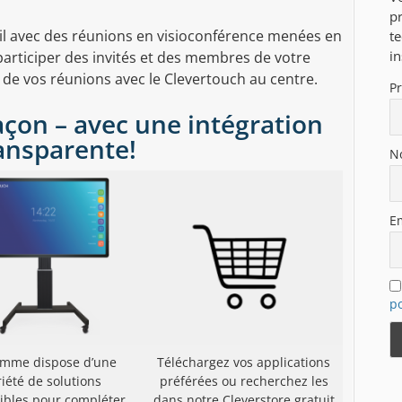
pr
il avec des réunions en visioconférence menées en
t
in
participer des invités et des membres de votre
de vos réunions avec le Clevertouch au centre.
P
façon – avec une intégration
ansparente!
N
E
po
amme dispose d’une
Téléchargez vos applications
riété de solutions
préférées ou recherchez les
ibles pour compléter
dans notre Cleverstore gratuit