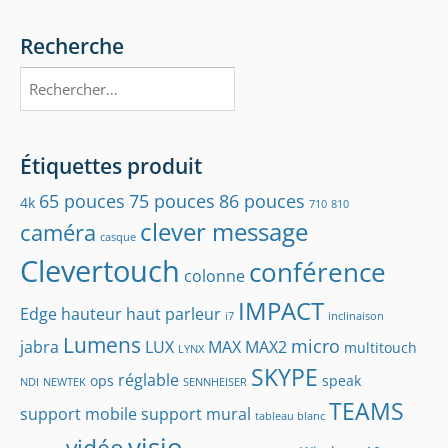
Recherche
Rechercher :
Étiquettes produit
65 pouces
75 pouces
86 pouces
4k
710
810
clever message
caméra
casque
Clevertouch
conférence
colonne
IMPACT
Edge
hauteur
haut parleur
i7
inclinaison
Lumens
micro
jabra
LUX
MAX
MAX2
multitouch
LYNX
SKYPE
réglable
ops
speak
NDI
NEWTEK
SENNHEISER
TEAMS
support mobile
support mural
tableau blanc
visio