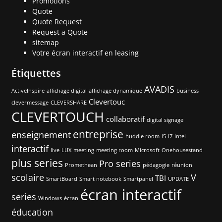
Promotions
Quote
Quote Request
Request a Quote
sitemap
Votre écran interactif en leasing
Étiquettes
AVADIS
ActiveInspire
affichage digital
affichage dynamique
business
Clevertouc
clevermessage
CLEVERSHARE
CLEVERTOUCH
collaboratif
digital signage
entreprise
enseignement
huddle room
i5
i7
intel
interactif
live
LUX
meeting
meeting room
Microsoft
Onehousestand
plus series
Pro series
Promethean
pédagogie
réunion
scolaire
V
TBI
SmartBoard
Smart notebook
Smartpanel
UPDATE
écran interactif
series
Windows
écran
éducation