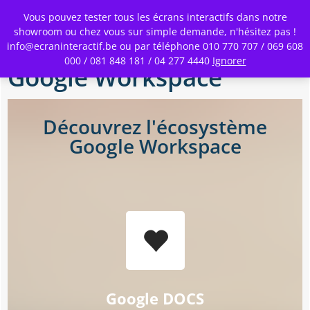
Toggle
Vous pouvez tester tous les écrans interactifs dans notre
Menu
showroom ou chez vous sur simple demande, n'hésitez pas !
info@ecraninteractif.be ou par téléphone 010 770 707 / 069 608
Skip
000 / 081 848 181 / 04 277 4440
Ignorer
to
Google Workspace
main
content
Découvrez l'écosystème
Google Workspace
Google DOCS