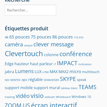
Rechercher :
Étiquettes produit
65 pouces
75 pouces
86 pouces
4k
710
810
clever message
caméra
casque
Clevertouch
conférence
colonne
IMPACT
Edge
hauteur
haut parleur
i7
inclinaison
Lumens
micro
jabra
LUX
MAX
MAX2
multitouch
LYNX
SKYPE
réglable
ops
speak
NDI
NEWTEK
SENNHEISER
TEAMS
support mobile
support mural
tableau blanc
visio
vidéo
Windows 10
tracking
webcam
Whiteboard
écran interactif
ZOOM.US