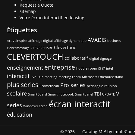
Request a Quote
sitemap
Votre écran interactif en leasing
Étiquettes
AVADIS
ActiveInspire
affichage digital
affichage dynamique
business
Clevertouc
clevermessage
CLEVERSHARE
CLEVERTOUCH
collaboratif
digital signage
entreprise
enseignement
huddle room
i5
i7
intel
interactif
live
LUX
meeting
meeting room
Microsoft
Onehousestand
plus series
Pro series
Promethean
pédagogie
réunion
scolaire
V
TBI
SmartBoard
Smart notebook
Smartpanel
UPDATE
écran interactif
series
Windows
écran
éducation
© 2026
Catalog Me! by impleCode