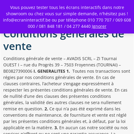
Toggle
Vous pouvez tester tous les écrans interactifs dans notre
Menu
showroom ou chez vous sur simple demande, n'hésitez pas !
info@ecraninteractif.be ou par téléphone 010 770 707 / 069 608
Skip
000 / 081 848 181 / 04 277 4440
Ignorer
to
Conditions générales de
main
content
vente
Conditions générale de vente – AVADIS SCRL – ZI Tournai
OUEST I – rue du Progrès 39 – 7503 Froyennes (TOURNAI) –
BE0827390006
I. GENERALITES
1.
Toutes nos transactions sont
régies par nos conditions générales de vente. En cas de
clauses contraires, l’acheteur s’engage expressément à
respecter les présentes conditions générales de vente. En cas
de nullité d’une des clauses des présentes conditions
générales, la validité des autres clauses ne sera nullement
remise en question.
2.
Ce qui n’a pas été exprimé dans les
conventions de maintenance, de fourniture et vente est réglé
par les présentes conditions générales et, à défaut, par la loi
applicable en la matière.
3.
En aucun cas notre société ou nos
services n’offrent ou ne sont une garantie assurance. La