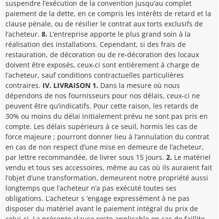
suspendre l’exécution de la convention jusqu’au complet
paiement de la dette, en ce compris les intérêts de retard et la
clause pénale, ou de résilier le contrat aux torts exclusifs de
l’acheteur.
8.
L’entreprise apporte le plus grand soin à la
réalisation des installations. Cependant, si des frais de
restauration, de décoration ou de re-décoration des locaux
doivent être exposés, ceux-ci sont entièrement à charge de
l’acheteur, sauf conditions contractuelles particulières
contraires.
IV. LIVRAISON
1.
Dans la mesure où nous
dépendons de nos fournisseurs pour nos délais, ceux-ci ne
peuvent être qu’indicatifs. Pour cette raison, les retards de
30% ou moins du délai initialement prévu ne sont pas pris en
compte. Les délais supérieurs à ce seuil, hormis les cas de
force majeure ; pourront donner lieu à l’annulation du contrat
en cas de non respect d’une mise en demeure de l’acheteur,
par lettre recommandée, de livrer sous 15 jours.
2.
Le matériel
vendu et tous ses accessoires, même au cas où ils auraient fait
l’objet d’une transformation, demeurent notre propriété aussi
longtemps que l’acheteur n’a pas exécuté toutes ses
obligations. L’acheteur s ‘engage expressément à ne pas
disposer du matériel avant le paiement intégral du prix de
celui-ci. La présente clause reste applicable en cas de faillite