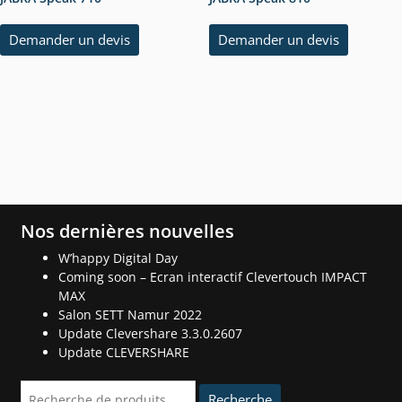
Demander un devis
Demander un devis
Nos dernières nouvelles
W’happy Digital Day
Coming soon – Ecran interactif Clevertouch IMPACT
MAX
Salon SETT Namur 2022
Update Clevershare 3.3.0.2607
Update CLEVERSHARE
Recherche
Recherche