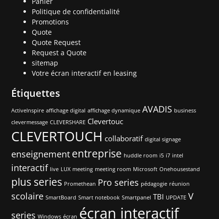
Panier
Politique de confidentialité
Promotions
Quote
Quote Request
Request a Quote
sitemap
Votre écran interactif en leasing
Étiquettes
AVADIS
ActiveInspire
affichage digital
affichage dynamique
business
Clevertouc
clevermessage
CLEVERSHARE
CLEVERTOUCH
collaboratif
digital signage
entreprise
enseignement
huddle room
i5
i7
intel
interactif
live
LUX
meeting
meeting room
Microsoft
Onehousestand
plus series
Pro series
Promethean
pédagogie
réunion
scolaire
V
TBI
SmartBoard
Smart notebook
Smartpanel
UPDATE
écran interactif
series
Windows
écran