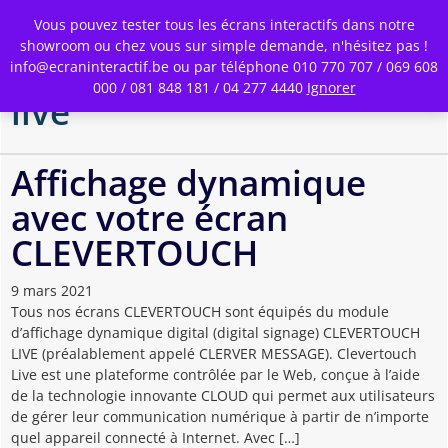
Toggle
Vous pouvez tester tous les écrans interactifs dans notre
Menu
showroom ou chez vous sur simple demande, n'hésitez pas !
info@ecraninteractif.be ou par téléphone 010 770 707 / 069 608
Skip
000 / 081 848 181 / 04 277 4440
Ignorer
to
live
main
content
Affichage dynamique
avec votre écran
CLEVERTOUCH
9 mars 2021
Tous nos écrans CLEVERTOUCH sont équipés du module
d’affichage dynamique digital (digital signage) CLEVERTOUCH
LIVE (préalablement appelé CLERVER MESSAGE). Clevertouch
Live est une plateforme contrôlée par le Web, conçue à l’aide
de la technologie innovante CLOUD qui permet aux utilisateurs
de gérer leur communication numérique à partir de n’importe
quel appareil connecté à Internet. Avec […]