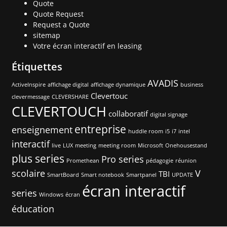
Quote
Quote Request
Request a Quote
sitemap
Votre écran interactif en leasing
Étiquettes
AVADIS
ActiveInspire
affichage digital
affichage dynamique
business
Clevertouc
clevermessage
CLEVERSHARE
CLEVERTOUCH
collaboratif
digital signage
entreprise
enseignement
huddle room
i5
i7
intel
interactif
live
LUX
meeting
meeting room
Microsoft
Onehousestand
plus series
Pro series
Promethean
pédagogie
réunion
scolaire
V
TBI
SmartBoard
Smart notebook
Smartpanel
UPDATE
écran interactif
series
Windows
écran
éducation