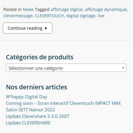
Posted in
News
Tagged
affichage digital
,
affichage dynamique
,
clevermessage
,
CLEVERTOUCH
,
digital signage
,
live
Affichage
Continue reading
dynamique
avec
votre
écran
Catégories de produits
CLEVERTOUCH
Sélectionner une catégorie
Nos derniers articles
W’happy Digital Day
Coming soon – Ecran interactif Clevertouch IMPACT MAX
Salon SETT Namur 2022
Update Clevershare 3.3.0.2607
Update CLEVERSHARE