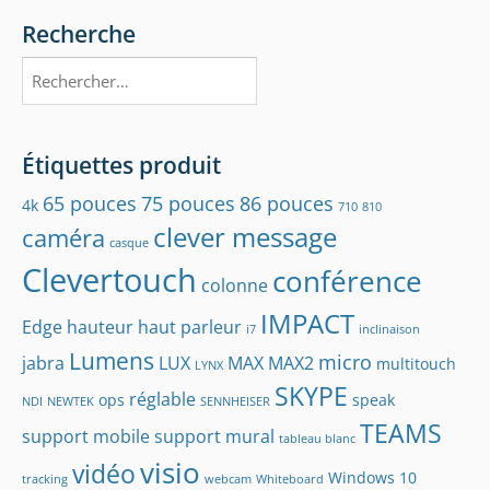
Recherche
Rechercher :
Étiquettes produit
65 pouces
75 pouces
86 pouces
4k
710
810
clever message
caméra
casque
Clevertouch
conférence
colonne
IMPACT
Edge
hauteur
haut parleur
i7
inclinaison
Lumens
micro
jabra
LUX
MAX
MAX2
multitouch
LYNX
SKYPE
réglable
ops
speak
NDI
NEWTEK
SENNHEISER
TEAMS
support mobile
support mural
tableau blanc
visio
vidéo
Windows 10
tracking
webcam
Whiteboard