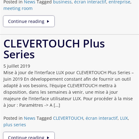
Posted in
News
Tagged
business
,
écran interactif
,
entreprise
,
meeting room
Les
Continue reading
avantages
des
écrans
CLEVERTOUCH Plus
interactifs
Series
en
entreprise
5 juillet 2019
Mise à jour de l’interface LUX pour CLEVERTOUCH Plus Series –
Juin 2019 En développement constant afin de fournir un outil
adapté à vos besoins, l’équipe CLEVERTOUCH mettra à
disposition, dans les semaines à venir, une mise à jour
majeure de l’interface utilisateur LUX. Pour procéder à la mise
à jour : Paramètres -> A […]
Posted in
News
Tagged
CLEVERTOUCH
,
écran interactif
,
LUX
,
plus series
CLEVERTOUCH
Continue reading