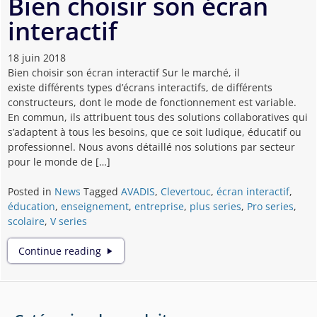
Bien choisir son écran
l’écran
interactif
interactif
pédagogique
18 juin 2018
Bien choisir son écran interactif Sur le marché, il
existe différents types d’écrans interactifs, de différents
constructeurs, dont le mode de fonctionnement est variable.
En commun, ils attribuent tous des solutions collaboratives qui
s’adaptent à tous les besoins, que ce soit ludique, éducatif ou
professionnel. Nous avons détaillé nos solutions par secteur
pour le monde de […]
Posted in
News
Tagged
AVADIS
,
Clevertouc
,
écran interactif
,
éducation
,
enseignement
,
entreprise
,
plus series
,
Pro series
,
scolaire
,
V series
Bien
Continue reading
choisir
son
écran
interactif