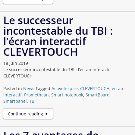
Plus
Series
Le successeur
incontestable du TBI :
l’écran interactif
CLEVERTOUCH
18 juin 2019
Le successeur incontestable du TBI : l’écran interactif
CLEVERTOUCH
Posted in
News
Tagged
ActiveInspire
,
CLEVERTOUCH
,
écran
interactif
,
Promethean
,
Smart notebook
,
SmartBoard
,
Smartpanel
,
TBI
Le
Continue reading
successeur
incontestable
du