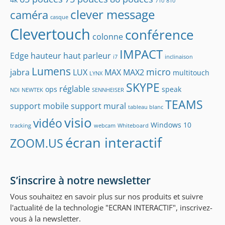
710
810
clever message
caméra
casque
Clevertouch
conférence
colonne
IMPACT
Edge
hauteur
haut parleur
i7
inclinaison
Lumens
micro
jabra
LUX
MAX
MAX2
multitouch
LYNX
SKYPE
réglable
ops
speak
NDI
NEWTEK
SENNHEISER
TEAMS
support mobile
support mural
tableau blanc
visio
vidéo
Windows 10
tracking
webcam
Whiteboard
écran interactif
ZOOM.US
S’inscrire à notre newsletter
Vous souhaitez en savoir plus sur nos produits et suivre
l'actualité de la technologie "ECRAN INTERACTIF", inscrivez-
vous à la newsletter.