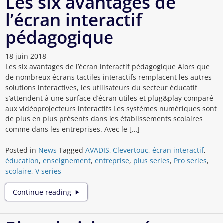
Les six avantages de
l’écran
l’écran interactif
interactif
face
pédagogique
au
TBI
18 juin 2018
Les six avantages de l’écran interactif pédagogique Alors que
de nombreux écrans tactiles interactifs remplacent les autres
solutions interactives, les utilisateurs du secteur éducatif
s’attendent à une surface d’écran utiles et plug&play comparé
aux vidéoprojecteurs interactifs Les systèmes numériques sont
de plus en plus présents dans les établissements scolaires
comme dans les entreprises. Avec le […]
Posted in
News
Tagged
AVADIS
,
Clevertouc
,
écran interactif
,
éducation
,
enseignement
,
entreprise
,
plus series
,
Pro series
,
scolaire
,
V series
Les
Continue reading
six
avantages
de