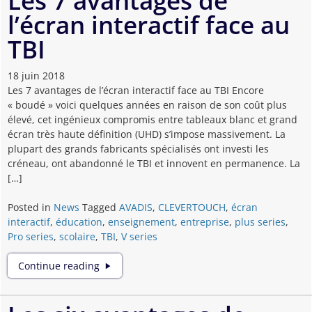
Les 7 avantages de
TBI
l’écran interactif face au
:
l’écran
TBI
interactif
CLEVERTOUCH
18 juin 2018
Les 7 avantages de l’écran interactif face au TBI Encore
« boudé » voici quelques années en raison de son coût plus
élevé, cet ingénieux compromis entre tableaux blanc et grand
écran très haute définition (UHD) s’impose massivement. La
plupart des grands fabricants spécialisés ont investi les
créneau, ont abandonné le TBI et innovent en permanence. La
[…]
Posted in
News
Tagged
AVADIS
,
CLEVERTOUCH
,
écran
interactif
,
éducation
,
enseignement
,
entreprise
,
plus series
,
Pro series
,
scolaire
,
TBI
,
V series
Les
Continue reading
7
avantages
de