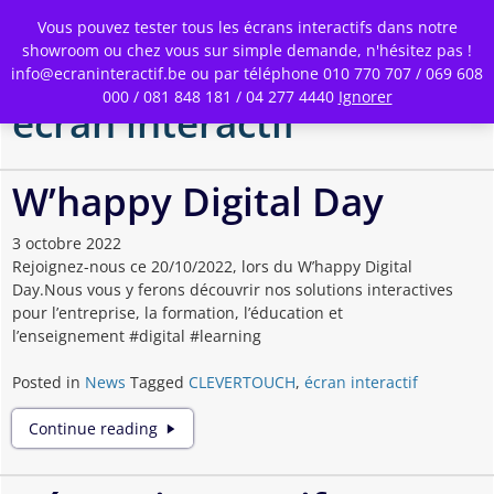
Toggle
Vous pouvez tester tous les écrans interactifs dans notre
Menu
showroom ou chez vous sur simple demande, n'hésitez pas !
info@ecraninteractif.be ou par téléphone 010 770 707 / 069 608
Skip
000 / 081 848 181 / 04 277 4440
Ignorer
to
écran interactif
main
content
W’happy Digital Day
3 octobre 2022
Rejoignez-nous ce 20/10/2022, lors du W’happy Digital
Day.Nous vous y ferons découvrir nos solutions interactives
pour l’entreprise, la formation, l’éducation et
l’enseignement #digital #learning
Posted in
News
Tagged
CLEVERTOUCH
,
écran interactif
W’happy
Continue reading
Digital
Day