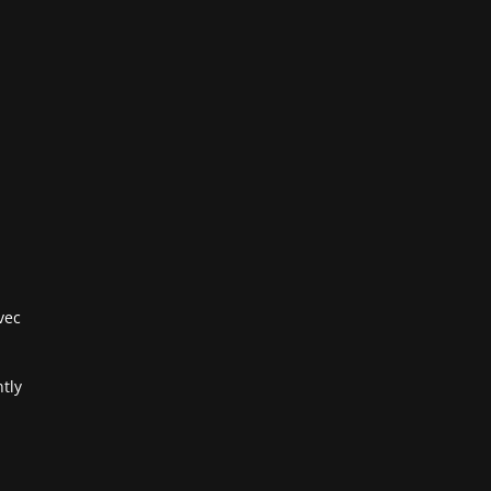
vec
tly