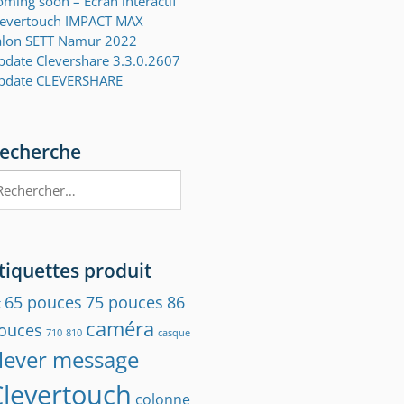
ming soon – Ecran interactif
levertouch IMPACT MAX
alon SETT Namur 2022
pdate Clevershare 3.3.0.2607
pdate CLEVERSHARE
echerche
chercher :
tiquettes produit
65 pouces
75 pouces
86
k
caméra
ouces
710
810
casque
lever message
Clevertouch
colonne