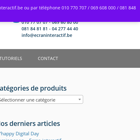
teractif.be ou par téléphone 010 770 707 / 069 608 000 / 081 848
Une question ?
010 77 07 07 - 069 60 80 00
081 84 81 81 - 04 277 44 40
info@ecraninteractif.be
TUTORIELS
CONTACT
atégories de produits
Sélectionner une catégorie
os derniers articles
’happy Digital Day