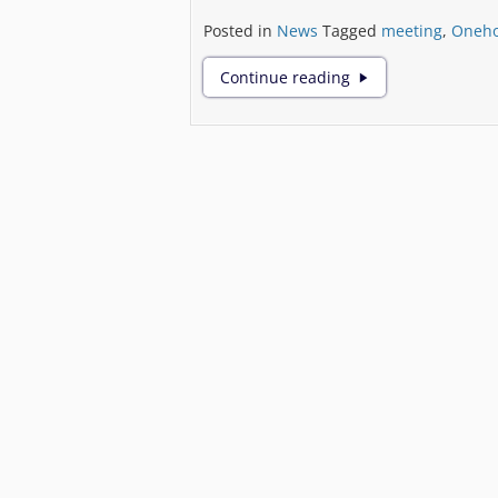
Posted in
News
Tagged
meeting
,
Oneho
Comment
Continue reading
et
pourquoi
organiser
une
réunion
professionnelle
?