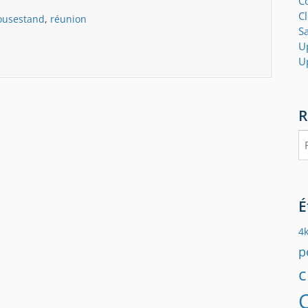
Co
C
usestand
,
réunion
S
U
U
R
Re
É
4
p
c