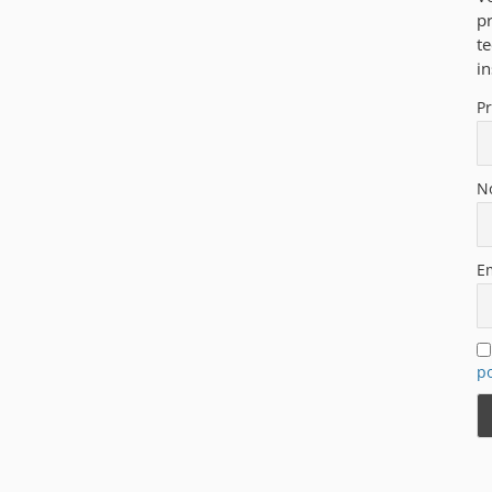
pr
t
in
P
N
E
po