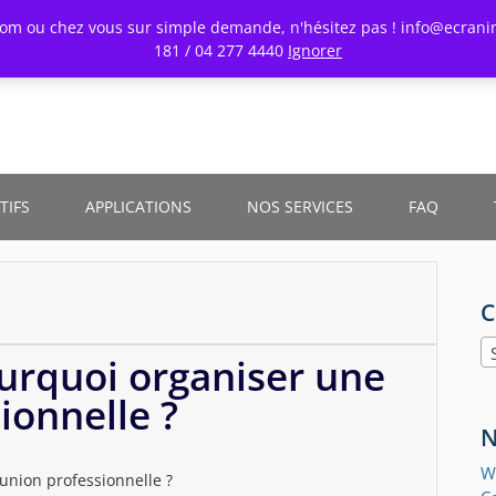
oom ou chez vous sur simple demande, n'hésitez pas ! info@ecranin
181 / 04 277 4440
Ignorer
TIFS
APPLICATIONS
NOS SERVICES
FAQ
d
C
rquoi organiser une
ionnelle ?
N
W
nion professionnelle ?