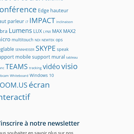
onférence
Edge
hauteur
IMPACT
aut parleur
i7
inclinaison
Lumens
abra
LUX
MAX
MAX2
LYNX
icro
multitouch
ops
NDI
NEWTEK
SKYPE
églable
speak
SENNHEISER
upport mobile
support mural
tableau
visio
TEAMS
vidéo
anc
tracking
Windows 10
ebcam
Whiteboard
écran
ZOOM.US
nteractif
’inscrire à notre newsletter
us souhaitez en savoir plus sur nos