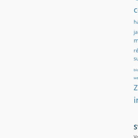
c
h
j
m
r
s
bl
w
i
S
Vo