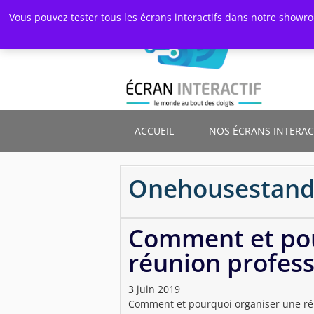
Skip
Vous pouvez tester tous les écrans interactifs dans notre showr
to
main
content
ACCUEIL
NOS ÉCRANS INTERAC
Onehousestan
Comment et pou
réunion profess
3 juin 2019
Comment et pourquoi organiser une réu