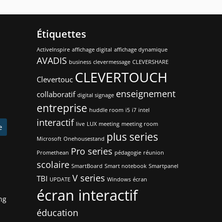
Étiquettes
ActiveInspire
affichage digital
affichage dynamique
AVADIS
business
clevermessage
CLEVERSHARE
CLEVERTOUCH
Clevertouc
enseignement
collaboratif
digital signage
entreprise
huddle room
i5
i7
intel
interactif
live
LUX
meeting
meeting room
e
plus series
Microsoft
Onehousestand
Pro series
Promethean
pédagogie
réunion
scolaire
SmartBoard
Smart notebook
Smartpanel
V series
TBI
UPDATE
Windows
écran
écran interactif
ng
éducation