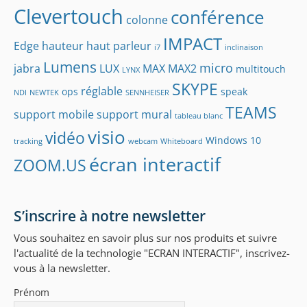
Clevertouch
conférence
colonne
IMPACT
Edge
hauteur
haut parleur
i7
inclinaison
Lumens
micro
jabra
LUX
MAX
MAX2
multitouch
LYNX
SKYPE
réglable
ops
speak
NDI
NEWTEK
SENNHEISER
TEAMS
support mobile
support mural
tableau blanc
visio
vidéo
Windows 10
tracking
webcam
Whiteboard
écran interactif
ZOOM.US
S’inscrire à notre newsletter
Vous souhaitez en savoir plus sur nos produits et suivre
l'actualité de la technologie "ECRAN INTERACTIF", inscrivez-
vous à la newsletter.
Prénom