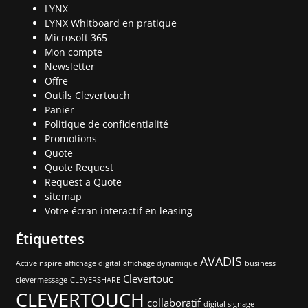
LYNX
LYNX Whitboard en pratique
Microsoft 365
Mon compte
Newsletter
Offre
Outils Clevertouch
Panier
Politique de confidentialité
Promotions
Quote
Quote Request
Request a Quote
sitemap
Votre écran interactif en leasing
Étiquettes
AVADIS
ActiveInspire
affichage digital
affichage dynamique
business
Clevertouc
clevermessage
CLEVERSHARE
CLEVERTOUCH
collaboratif
digital signage