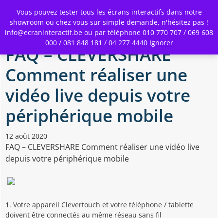
Toggle
Vous pouvez tester tous les écrans interactifs dans notre
Menu
showroom ou chez vous sur simple demande, n'hésitez pas !
info@ecraninteractif.be ou par téléphone 010 770 707 / 069 608
Skip
000 / 081 848 181 / 04 277 4440
Ignorer
to
FAQ – CLEVERSHARE
main
content
Comment réaliser une
vidéo live depuis votre
périphérique mobile
12 août 2020
FAQ – CLEVERSHARE Comment réaliser une vidéo live
depuis votre périphérique mobile
1. Votre appareil Clevertouch et votre téléphone / tablette
doivent être connectés au même réseau sans fil