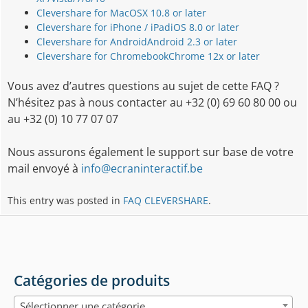
Clevershare for Mac
OSX 10.8 or later
Clevershare for iPhone / iPad
iOS 8.0 or later
Clevershare for Android
Android 2.3 or later
Clevershare for Chromebook
Chrome 12x or later
Vous avez d’autres questions au sujet de cette FAQ ?
N’hésitez pas à nous contacter au +32 (0) 69 60 80 00 ou
au +32 (0) 10 77 07 07
Nous assurons également le support sur base de votre
mail envoyé à
info@ecraninteractif.be
This entry was posted in
FAQ CLEVERSHARE
.
Post
navigation
Catégories de produits
Sélectionner une catégorie